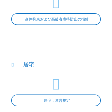

身体拘束および高齢者虐待防止の指針
居宅


居宅：運営規定