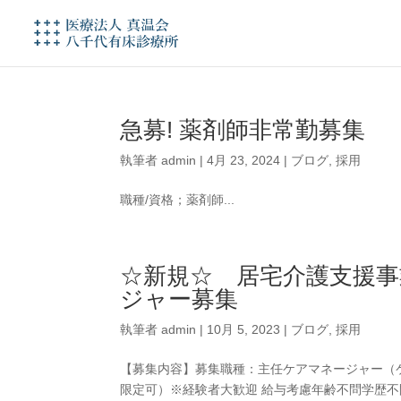
急募! 薬剤師非常勤募集
執筆者
admin
|
4月 23, 2024
|
ブログ
,
採用
職種/資格；薬剤師...
☆新規☆ 居宅介護支援
ジャー募集
執筆者
admin
|
10月 5, 2023
|
ブログ
,
採用
【募集内容】募集職種：主任ケアマネージャー（
限定可）※経験者大歓迎 給与考慮年齢不問学歴不問