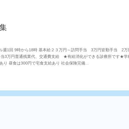
集
ル週1回 9時から18時 基本給２３万円～訪問手当 3万円皆勤手当 2万
入院手当3万円普通残業代、交通費支給 ★有給消化ができる診療所です★学
 昼食は300円で宅食支給あり 社会保険完備...